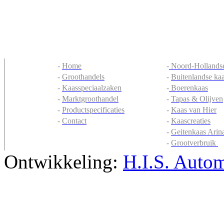
-
Home
-
Noord-Hollandse
-
Groothandels
-
Buitenlandse ka
-
Kaasspeciaalzaken
-
Boerenkaas
-
Marktgroothandel
-
Tapas & Olijven
-
Productspecificaties
-
Kaas van Hier
-
Contact
-
Kaascreaties
-
Geitenkaas Arin
-
Grootverbruik
Ontwikkeling:
H.I.S. Autom