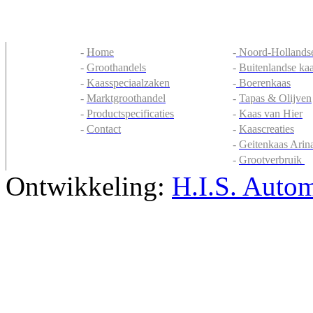
-
Home
-
Noord-Hollandse
-
Groothandels
-
Buitenlandse ka
-
Kaasspeciaalzaken
-
Boerenkaas
-
Marktgroothandel
-
Tapas & Olijven
-
Productspecificaties
-
Kaas van Hier
-
Contact
-
Kaascreaties
-
Geitenkaas Arin
-
Grootverbruik
Ontwikkeling:
H.I.S. Autom