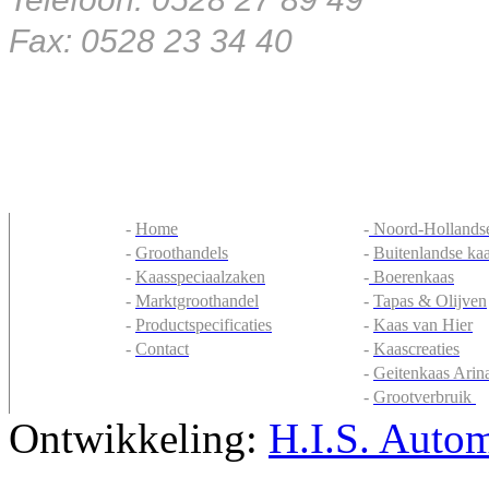
Fax: 0528 23 34 40
-
Home
-
Noord-Hollandse
-
Groothandels
-
Buitenlandse ka
-
Kaasspeciaalzaken
-
Boerenkaas
-
Marktgroothandel
-
Tapas & Olijven
-
Productspecificaties
-
Kaas van Hier
-
Contact
-
Kaascreaties
-
Geitenkaas Arin
-
Grootverbruik
Ontwikkeling:
H.I.S. Autom